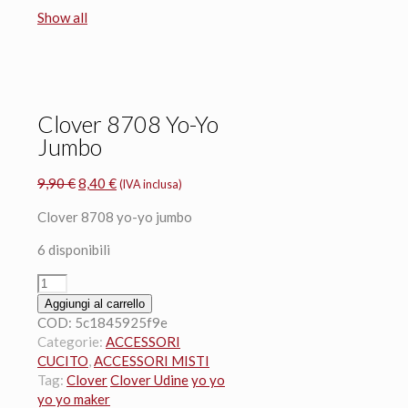
Show all
Clover 8708 Yo-Yo
Jumbo
Il
Il
9,90
€
8,40
€
(IVA inclusa)
prezzo
prezzo
Clover 8708 yo-yo jumbo
originale
attuale
era:
è:
6 disponibili
9,90 €.
8,40 €.
Clover
8708
Aggiungi al carrello
Yo-
COD:
5c1845925f9e
Yo
Categorie:
ACCESSORI
Jumbo
CUCITO
,
ACCESSORI MISTI
quantità
Tag:
Clover
Clover Udine
yo yo
yo yo maker