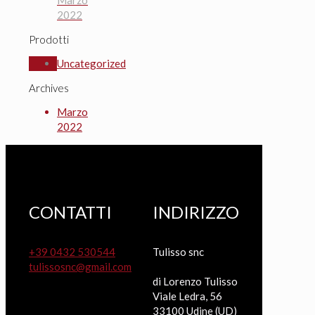
2022
Prodotti
Uncategorized
Archives
Marzo
2022
CONTATTI
INDIRIZZO
+39 0432 530544
Tulisso snc
tulissosnc@gmail.com
di Lorenzo Tulisso
Viale Ledra, 56
33100 Udine (UD)