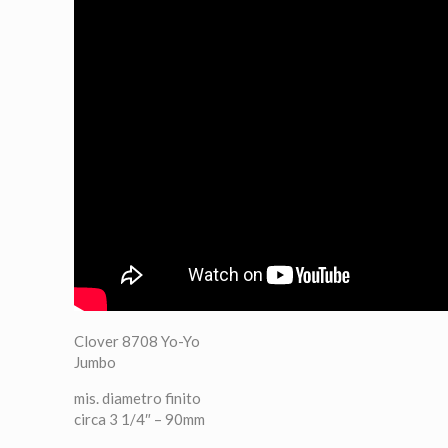
Clover 8708 Yo-Yo
Jumbo
mis. diametro finito
circa 3 1/4″ – 90mm