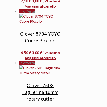
Il
Il
7,10
€
3,00
€
(IVA inclusa)
prezzo
prezzo
Aggiungi al carrello
originale
attuale
In offerta
era:
è:
7,10 €.
3,00 €.
Clover 8704 YOYO
Cuore Piccolo
Il
Il
6,50
€
3,00
€
(IVA inclusa)
prezzo
prezzo
Aggiungi al carrello
originale
attuale
In offerta
era:
è:
6,50 €.
3,00 €.
Clover 7503
Taglierina 18mm
rotary cutter