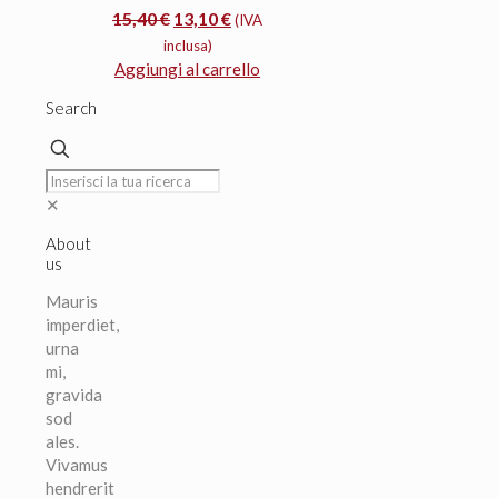
Il
Il
15,40
€
13,10
€
(IVA
prezzo
prezzo
inclusa)
originale
attuale
Aggiungi al carrello
era:
è:
Search
15,40 €.
13,10 €.
✕
About
us
Mauris
imperdiet,
urna
mi,
gravida
sod
ales.
Vivamus
hendrerit