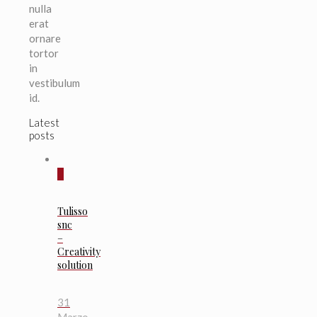
nulla
erat
ornare
tortor
in
vestibulum
id.
Latest
posts
0
Tulisso
snc
–
Creativity
solution
31
Marzo