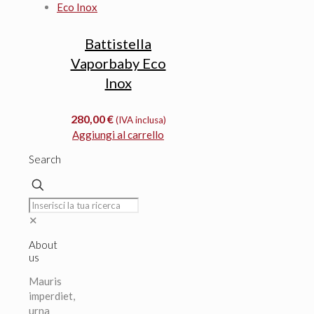
Battistella
Vaporbaby Eco
Inox
280,00
€
(IVA inclusa)
Aggiungi al carrello
Search
✕
About
us
Mauris
imperdiet,
urna