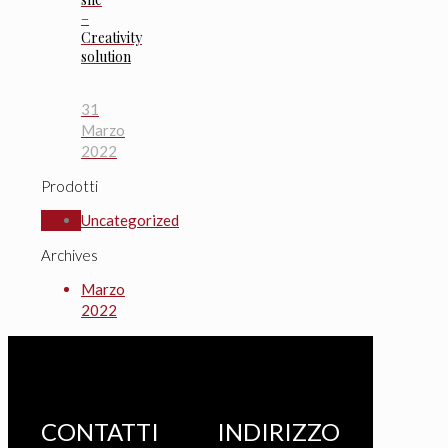
–
Creativity
solution
31
Marzo
2022
Prodotti
Uncategorized
Archives
Marzo
2022
CONTATTI
INDIRIZZO