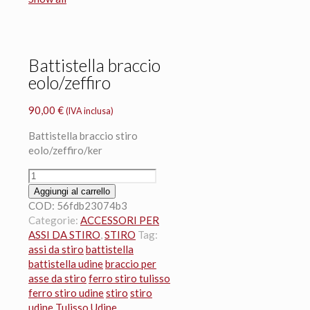
Battistella braccio
eolo/zeffiro
90,00
€
(IVA inclusa)
Battistella braccio stiro
eolo/zeffiro/ker
Battistella
braccio
Aggiungi al carrello
eolo/zeffiro
COD:
56fdb23074b3
quantità
Categorie:
ACCESSORI PER
ASSI DA STIRO
,
STIRO
Tag:
assi da stiro
battistella
battistella udine
braccio per
asse da stiro
ferro stiro tulisso
ferro stiro udine
stiro
stiro
udine
Tulisso Udine