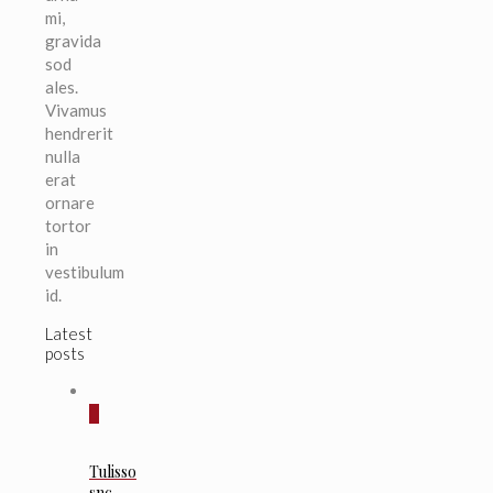
mi,
gravida
sod
ales.
Vivamus
hendrerit
nulla
erat
ornare
tortor
in
vestibulum
id.
Latest
posts
0
Tulisso
snc