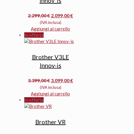
Innov_is
Il
Il
2.299,00
€
2.099,00
€
prezzo
prezzo
(IVA inclusa)
originale
attuale
Aggiungi al carrello
era:
è:
In offerta
2.299,00 €.
2.099,00 €.
Brother V3LE
Innov-is
Il
Il
3.399,00
€
3.099,00
€
prezzo
prezzo
(IVA inclusa)
originale
attuale
Aggiungi al carrello
era:
è:
In offerta
3.399,00 €.
3.099,00 €.
Brother VR