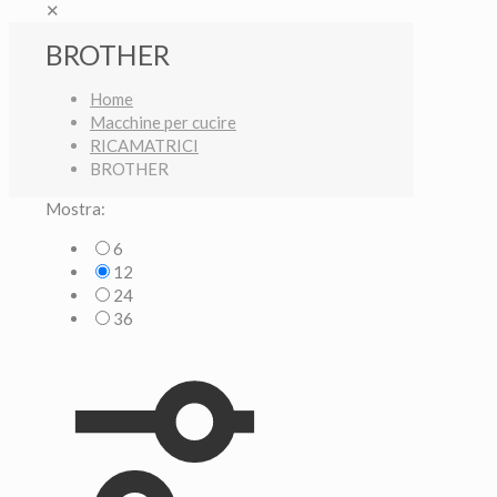
✕
BROTHER
Home
Macchine per cucire
RICAMATRICI
BROTHER
Mostra:
6
12
24
36