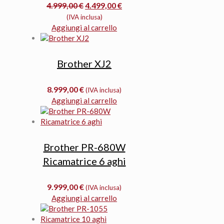
Il
Il
4.999,00
€
4.499,00
€
prezzo
prezzo
(IVA inclusa)
originale
attuale
Aggiungi al carrello
era:
è:
4.999,00 €.
4.499,00 €.
Brother XJ2
8.999,00
€
(IVA inclusa)
Aggiungi al carrello
Brother PR-680W
Ricamatrice 6 aghi
9.999,00
€
(IVA inclusa)
Aggiungi al carrello