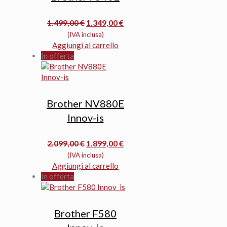
Il
Il
1.499,00
€
1.349,00
€
prezzo
prezzo
(IVA inclusa)
originale
attuale
Aggiungi al carrello
era:
è:
In offerta
1.499,00 €.
1.349,00 €.
Brother NV880E
Innov-is
Il
Il
2.099,00
€
1.899,00
€
prezzo
prezzo
(IVA inclusa)
originale
attuale
Aggiungi al carrello
era:
è:
In offerta
2.099,00 €.
1.899,00 €.
Brother F580