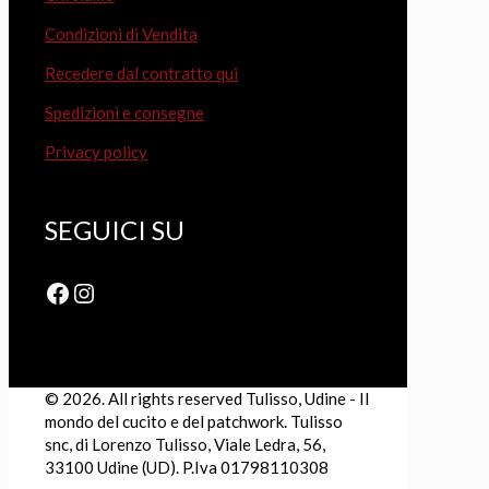
Condizioni di Vendita
Recedere dal contratto qui
Spedizioni e consegne
Privacy policy
SEGUICI SU
Facebook
Instagram
© 2026. All rights reserved Tulisso, Udine - Il
mondo del cucito e del patchwork. Tulisso
snc, di Lorenzo Tulisso, Viale Ledra, 56,
33100 Udine (UD). P.Iva 01798110308