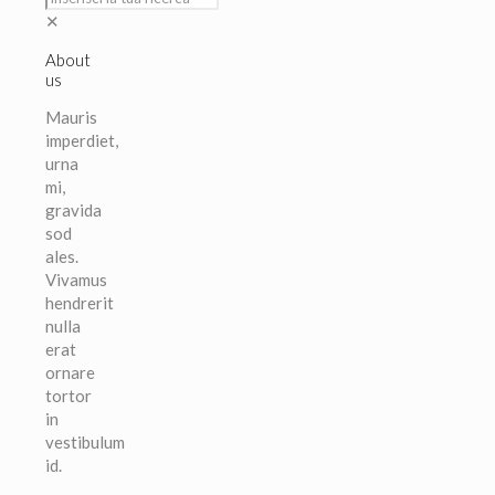
✕
About
us
Mauris
imperdiet,
urna
mi,
gravida
sod
ales.
Vivamus
hendrerit
nulla
erat
ornare
tortor
in
vestibulum
id.