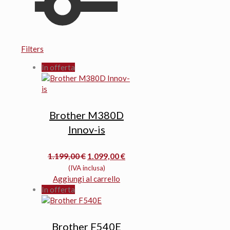
Filters
In offerta
Brother M380D
Innov-is
Il
Il
1.199,00
€
1.099,00
€
prezzo
prezzo
(IVA inclusa)
originale
attuale
Aggiungi al carrello
era:
è:
In offerta
1.199,00 €.
1.099,00 €.
Brother F540E