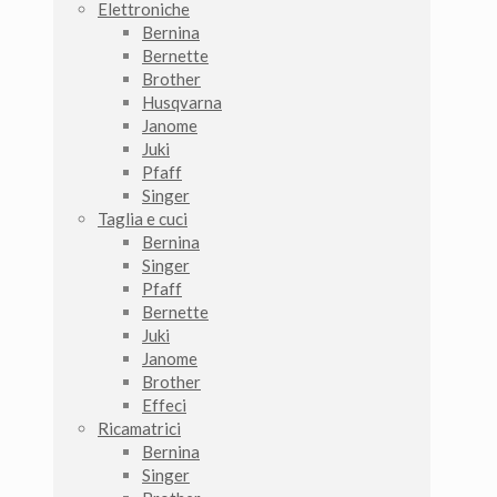
Elettroniche
Bernina
Bernette
Brother
Husqvarna
Janome
Juki
Pfaff
Singer
Taglia e cuci
Bernina
Singer
Pfaff
Bernette
Juki
Janome
Brother
Effeci
Ricamatrici
Bernina
Singer