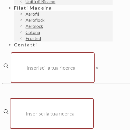
Unità di Ricamo
Filati Madeira
Aerofil
Aeroflock
Aerolock
Cotona
Frosted
Contatti
✕