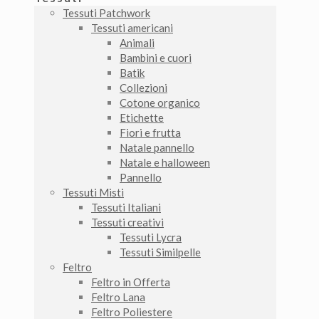
Tessuti Patchwork
Tessuti americani
Animali
Bambini e cuori
Batik
Collezioni
Cotone organico
Etichette
Fiori e frutta
Natale pannello
Natale e halloween
Pannello
Tessuti Misti
Tessuti Italiani
Tessuti creativi
Tessuti Lycra
Tessuti Similpelle
Feltro
Feltro in Offerta
Feltro Lana
Feltro Poliestere