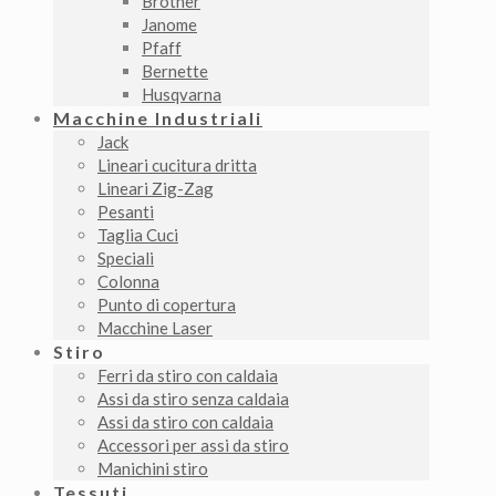
Brother
Janome
Pfaff
Bernette
Husqvarna
Macchine Industriali
Jack
Lineari cucitura dritta
Lineari Zig-Zag
Pesanti
Taglia Cuci
Speciali
Colonna
Punto di copertura
Macchine Laser
Stiro
Ferri da stiro con caldaia
Assi da stiro senza caldaia
Assi da stiro con caldaia
Accessori per assi da stiro
Manichini stiro
Tessuti