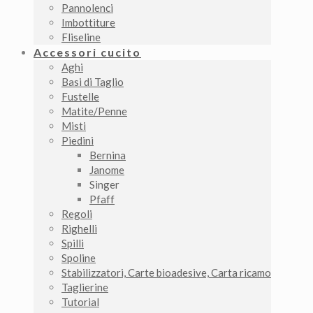
Pannolenci
Imbottiture
Fliseline
Accessori cucito
Aghi
Basi di Taglio
Fustelle
Matite/Penne
Misti
Piedini
Bernina
Janome
Singer
Pfaff
Regoli
Righelli
Spilli
Spoline
Stabilizzatori, Carte bioadesive, Carta ricamo
Taglierine
Tutorial