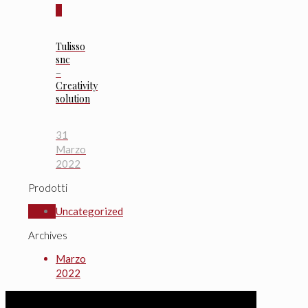
0
Tulisso
snc
–
Creativity
solution
31
Marzo
2022
Prodotti
Uncategorized
Archives
Marzo
2022