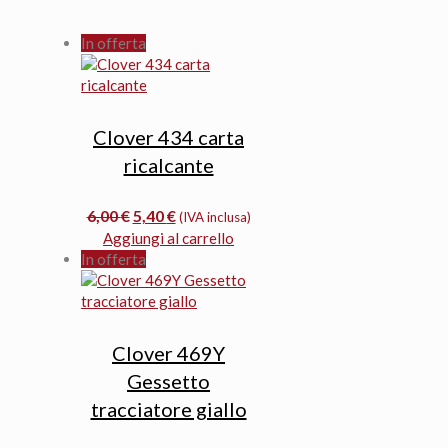
In offerta
Clover 434 carta
ricalcante
Il
Il
6,00
€
5,40
€
(IVA inclusa)
prezzo
prezzo
Aggiungi al carrello
originale
attuale
In offerta
era:
è:
6,00 €.
5,40 €.
Clover 469Y
Gessetto
tracciatore giallo