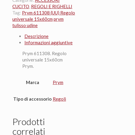
Categorie:
ACCESSORI
universale
CUCITO
,
REGOLI E RIGHELLI
15x60cm
Tag:
Prym 611308 (UU) Regolo
quantità
universale 15x60cm
prym
tulisso udine
Descrizione
Informazioni aggiuntive
Prym 611308. Regolo
universale 15x60cm
Prym.
Marca
Prym
Tipo di accessorio
Regoli
Prodotti
correlati