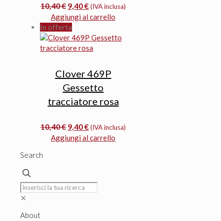
Il
Il
10,40
€
9,40
€
(IVA inclusa)
prezzo
prezzo
Aggiungi al carrello
originale
attuale
In offerta
era:
è:
10,40 €.
9,40 €.
Clover 469P
Gessetto
tracciatore rosa
Il
Il
10,40
€
9,40
€
(IVA inclusa)
prezzo
prezzo
Aggiungi al carrello
originale
attuale
Search
era:
è:
10,40 €.
9,40 €.
✕
About