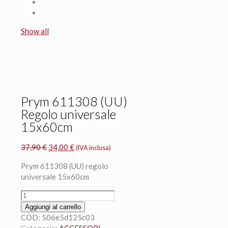
Show all
Prym 611308 (UU)
Regolo universale
15x60cm
Il
Il
37,90
€
34,00
€
(IVA inclusa)
prezzo
prezzo
Prym 611308 (UU) regolo
originale
attuale
universale 15x60cm
era:
è:
37,90 €.
34,00 €.
Prym
611308
Aggiungi al carrello
(UU)
COD:
506e5d125c03
Regolo