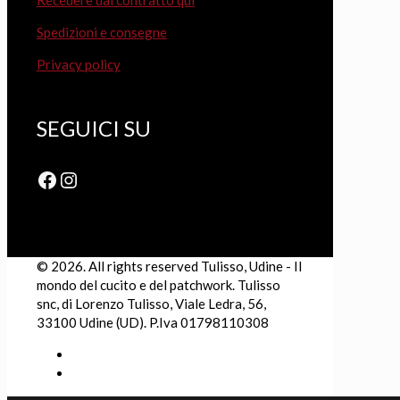
Recedere dal contratto qui
Spedizioni e consegne
Privacy policy
SEGUICI SU
Facebook
Instagram
© 2026. All rights reserved Tulisso, Udine - Il
mondo del cucito e del patchwork. Tulisso
snc, di Lorenzo Tulisso, Viale Ledra, 56,
33100 Udine (UD). P.Iva 01798110308