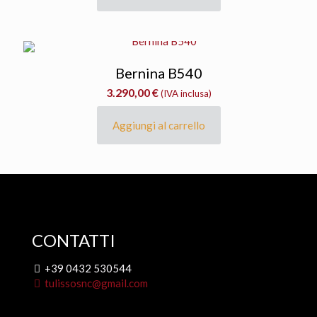
Bernina B540
3.290,00
€
(IVA inclusa)
Aggiungi al carrello
CONTATTI
+39 0432 530544
tulissosnc@gmail.com