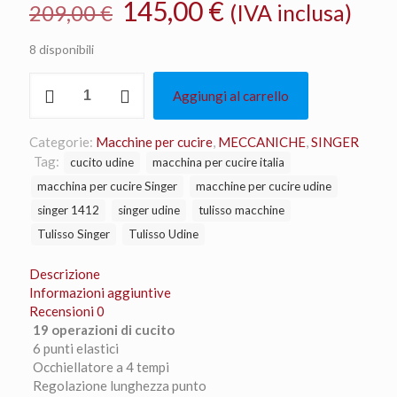
Il
Il
145,00
€
(IVA inclusa)
209,00
€
prezzo
prezzo
8 disponibili
originale
attuale
Singer
era:
è:
Aggiungi al carrello
1412
209,00 €.
145,00 €.
quantità
Categorie:
Macchine per cucire
,
MECCANICHE
,
SINGER
Tag:
cucito udine
macchina per cucire italia
macchina per cucire Singer
macchine per cucire udine
singer 1412
singer udine
tulisso macchine
Tulisso Singer
Tulisso Udine
Descrizione
Informazioni aggiuntive
Recensioni
0
19 operazioni di cucito
6 punti elastici
Occhiellatore a 4 tempi
Regolazione lunghezza punto